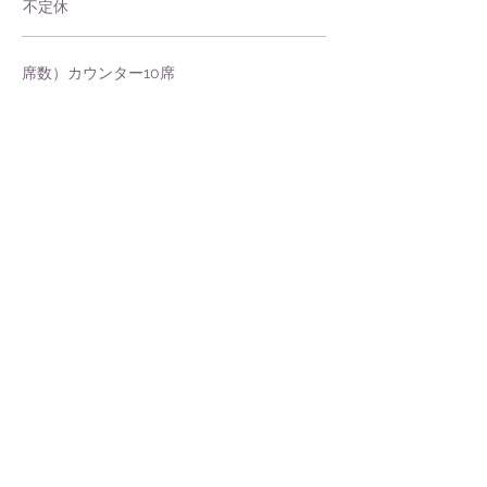
​不定休
席数）カウンター10席
クレジット）利用可 paypay可
ガンキタ優待） 利用可能