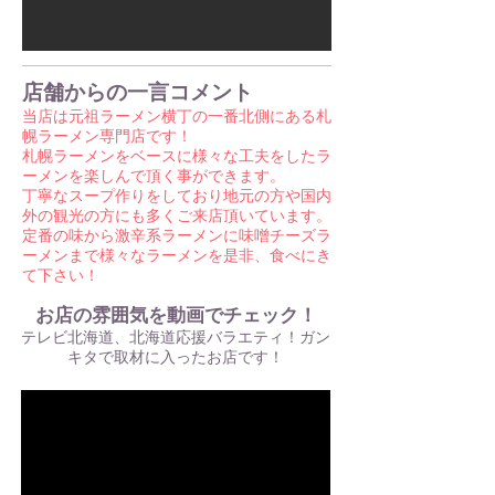
店舗からの一言コメント
当店は元祖ラーメン横丁の一番北側にある札
幌ラーメン専門店です！
札幌ラーメンをベースに様々な工夫をしたラ
ーメンを楽しんで頂く事ができます。
丁寧なスープ作りをしており地元の方や国内
外の観光の方にも多くご来店頂いています。
定番の味から激辛系ラーメンに味噌チーズラ
ーメンまで
​様々なラーメンを是非、食べにき
て下さい！
お店の雰囲気を動画でチェック！
テレビ北海道、北海道応援バラエティ！ガン
キタで取材に入ったお店です！