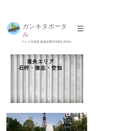
​ガンキタポータ
ル
テレビ北海道 毎週金曜日深夜2:30OA
道央エリア
石狩・後志・空知