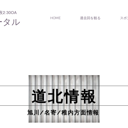
:30OA
HOME
過去回を観る
スポ
ータル
道北情報
旭川/名寄/稚内方面情報