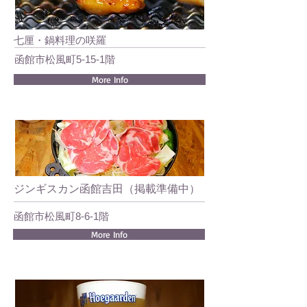
​七厘・鍋料理の咲羅
​函館市松風町5-15-1階
More Info
ジンギスカン函館吉田（掲載準備中）
函館市
松風町
8-6-1階
More Info