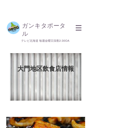
​ガンキタポータ
ル
テレビ北海道 毎週金曜日深夜2:30OA
大門地区飲食店情報