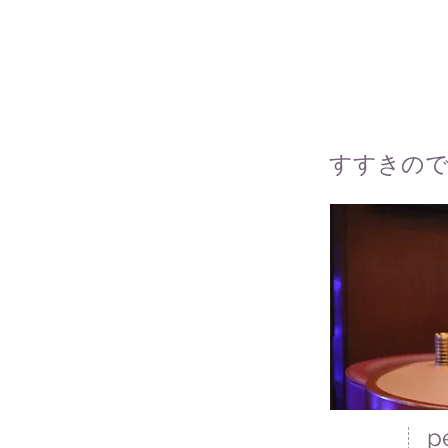
すすきので
p